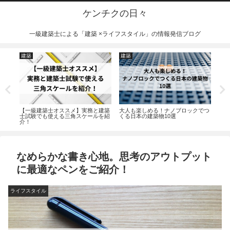
ケンチクの日々
一級建築士による「建築 ×ライフスタイル」の情報発信ブログ
建築
建築
建
験で
【一級建築士オススメ】実務と建築
大人も楽しめる！ナノブロックでつ
【一
士試験でも使える三角スケールを紹
くる日本の建築物10選
ルタ
介！
格、
なめらかな書き心地。思考のアウトプット
に最適なペンをご紹介！
ライフスタイル