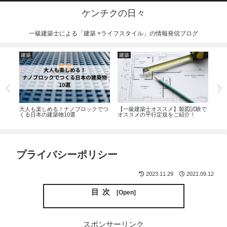
ケンチクの日々
一級建築士による「建築 ×ライフスタイル」の情報発信ブログ
建築
建築
建
使え
大人も楽しめる！ナノブロックでつ
【一級建築士オススメ】製図試験で
【一
ご紹
くる日本の建築物10選
オススメの平行定規をご紹介！
合格
プライバシーポリシー
2023.11.29
2021.09.12
目次
スポンサーリンク