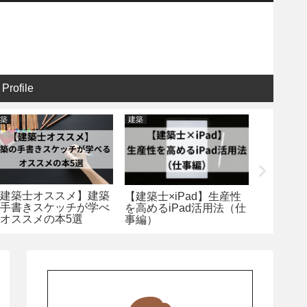
Profile
築
建築
建築
建築士オススメ】建築
【一級建
【建築士×iPad】生産性
手書きスケッチが学べ
製図試験
を高めるiPad活用法（仕
オススメの本5選
ャープペ
事編）