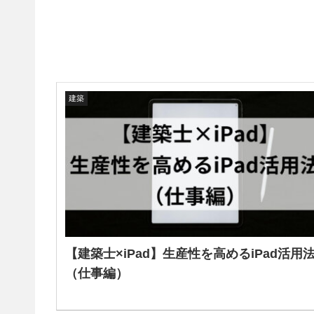
建築
【建築士×iPad】生産性を高めるiPad活用
（仕事編）