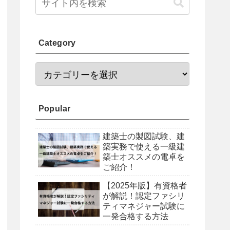
Category
Popular
建築士の製図試験、建
築実務で使える一級建
築士オススメの電卓を
ご紹介！
【2025年版】有資格者
が解説！認定ファシリ
ティマネジャー試験に
一発合格する方法