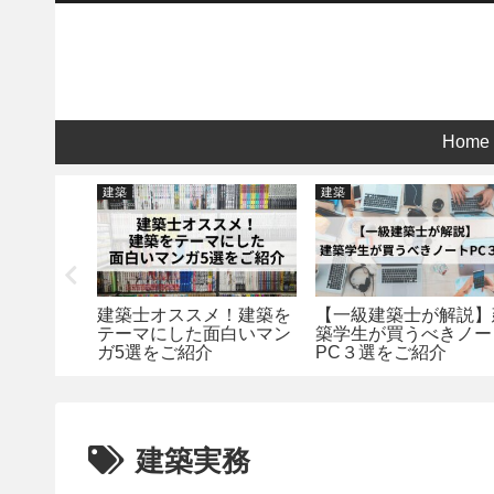
Home
建築
建築
オススメ】
建築士オススメ！建築を
【一級建築士が解説】
・面白さに
テーマにした面白いマン
築学生が買うべきノー
築本を５冊
ガ5選をご紹介
PC３選をご紹介
建築実務