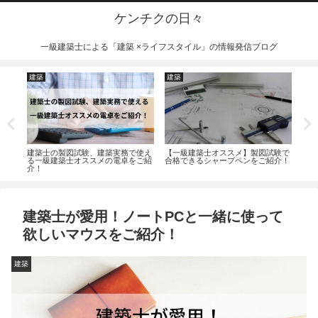
ケンチクの日々
一級建築士による「建築 ×ライフスタイル」の情報発信ブログ
建築
建築
建
にし
建築士の製図試験、建築実務で使え
【一級建築士オススメ】製図試験で
建物
る一級建築士オススメの電卓をご紹
合格できるシャープペンをご紹介！
いて
介！
建築士が愛用！ノートPCと一緒に使って
欲しいマウスをご紹介！
建築