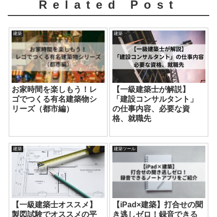
Related Post
建築
建築
お家時間を楽しもう！レ
【一級建築士が解説】
ゴでつくる有名建築物シ
「建設コンサルタント」
リーズ（都市編）
の仕事内容、必要な資
格、就職先
建築
建築ツール
【一級建築士オススメ】
【iPad×建築】打合せの聞
製図試験でオススメの平
き逃しゼロ！録音できる