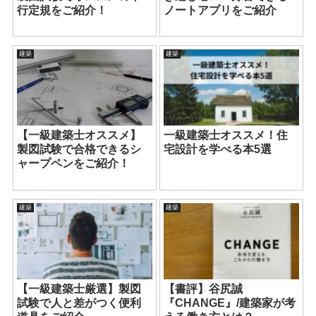
行定規をご紹介！
ノートアプリをご紹介
建築
建築
【一級建築士オススメ】
一級建築士オススメ！住
製図試験で合格できるシ
宅設計を学べる本5選
ャープペンをご紹介！
建築
建築
【一級建築士厳選】製図
【書評】谷尻誠
試験で人と差がつく便利
『CHANGE』/建築家が考